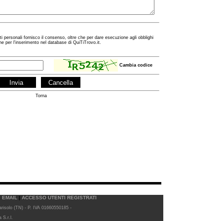
ti personali fornisco il consenso, oltre che per dare esecuzione agli obblighi
e per l'inserimento nel database di QuiTiTrovo.it.
Cambia codice
Torna
|
EMAIL
|
ACCESSO UTENTI REGISTRATI
arisolo (TN) - P. IVA 01660550185 -
S.r.l.