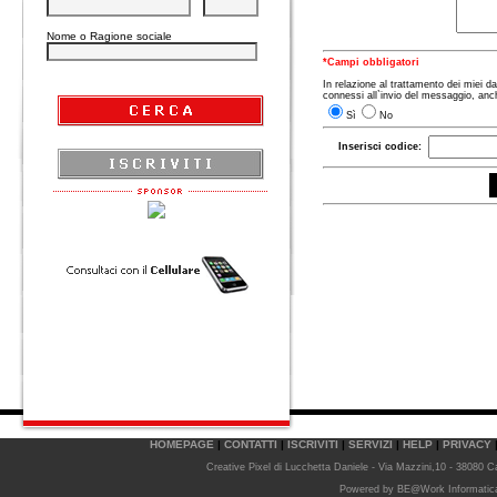
Nome o Ragione sociale
*Campi obbligatori
In relazione al trattamento dei miei da
connessi all`invio del messaggio, anch
Sì
No
Inserisci codice:
HOMEPAGE
|
CONTATTI
|
ISCRIVITI
|
SERVIZI
|
HELP
|
PRIVACY
Creative Pixel di Lucchetta Daniele - Via Mazzini,10 - 38080 C
Powered by
BE@Work Informatica 