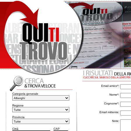
Email amico*:
Categoria generale
Nome*:
Cognome*:
Regione
Email mittente:
Provincia
Note:
Città
CAP